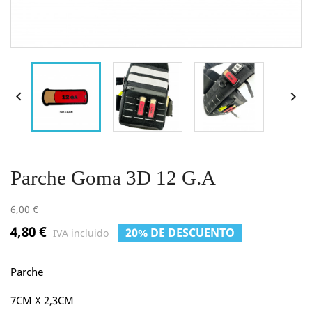


Parche Goma 3D 12 G.A
6,00 €
4,80 €
20% DE DESCUENTO
IVA incluido
Parche
7CM X 2,3CM