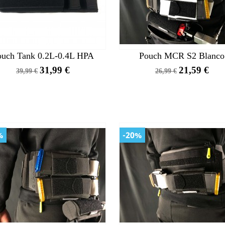
ouch Tank 0.2L-0.4L HPA
Pouch MCR S2 Blanco
Precio
Precio
Precio
Precio
31,99 €
21,59 €
39,99 €
26,99 €
base
base
%
-20%