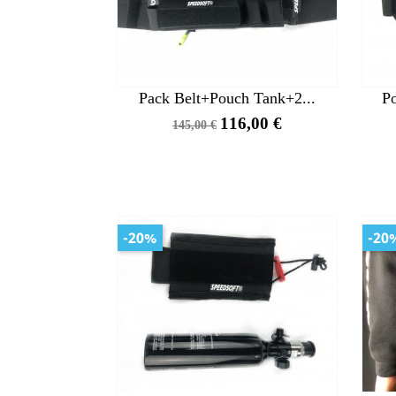
Pack Belt+Pouch Tank+2...
P
Precio
Precio
116,00 €
145,00 €
base
-20%
-20