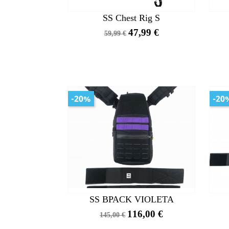
SS Chest Rig S
Precio
Precio
47,99 €
59,99 €
base
-20%
-20
SS BPACK VIOLETA
Precio
Precio
116,00 €
145,00 €
base