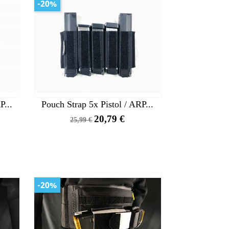
-20%
P...
Pouch Strap 5x Pistol / ARP...
Precio
Precio
20,79 €
25,99 €
base
-20%