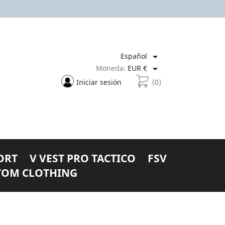

Español

Moneda:
EUR €
Iniciar sesión
(0)
ORT
V VEST PRO TACTICO
FSV
TOM CLOTHING