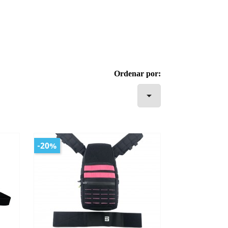
Ordenar por:

-20%