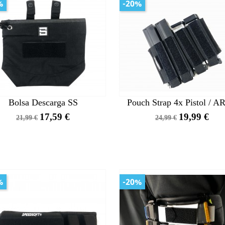
%
-20%
Bolsa Descarga SS
Pouch Strap 4x Pistol / AR
Precio
Precio
Precio
Precio
17,59 €
19,99 €
21,99 €
24,99 €
base
base
%
-20%