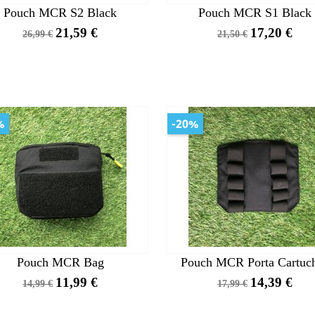
Pouch MCR S2 Black
Pouch MCR S1 Black
Precio
Precio
Precio
Precio
21,59 €
17,20 €
26,99 €
21,50 €
base
base
%
-20%
Pouch MCR Bag
Pouch MCR Porta Cartuc
Precio
Precio
Precio
Precio
11,99 €
14,39 €
14,99 €
17,99 €
base
base