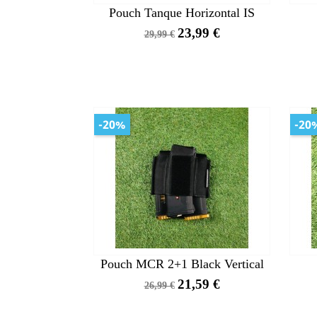
Pouch Tanque Horizontal IS
Precio
Precio
23,99 €
29,99 €
base
-20%
-20
Pouch MCR 2+1 Black Vertical
Precio
Precio
21,59 €
26,99 €
base