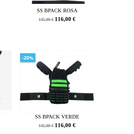
SS BPACK ROSA
Precio
Precio
116,00 €
145,00 €
base
-20%
SS BPACK VERDE
Precio
Precio
116,00 €
145,00 €
base