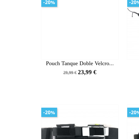
-20%
-20
Pouch Tanque Doble Velcro...
Precio
Precio
23,99 €
29,99 €
base
-20%
-20