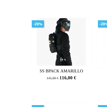
-20%
-20
SS BPACK AMARILLO
Precio
Precio
116,00 €
145,00 €
base