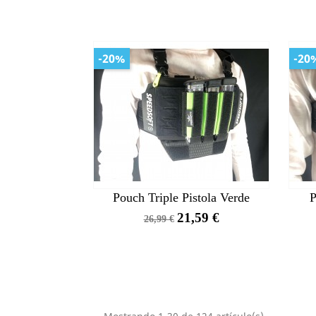
-20%
-20
Pouch Triple Pistola Verde
P
Precio
Precio
21,59 €
26,99 €
base