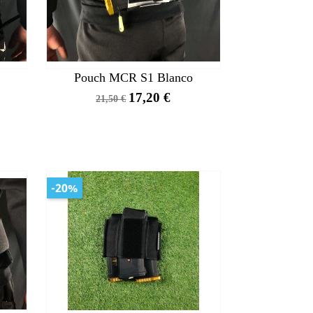
Pouch MCR S1 Blanco
Precio
Precio
17,20 €
21,50 €
base
-20%