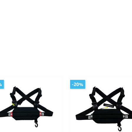
%
-20%