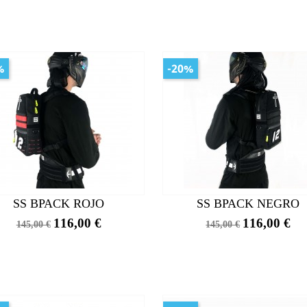
%
-20%
SS BPACK ROJO
SS BPACK NEGRO
Precio
Precio
Precio
Precio
116,00 €
116,00 €
145,00 €
145,00 €
base
base