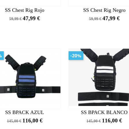
SS Chest Rig Rojo
SS Chest Rig Negro
Precio
Precio
Precio
Precio
47,99 €
47,99 €
59,99 €
59,99 €
base
base
%
-20%
SS BPACK AZUL
SS BPACK BLANCO
Precio
Precio
Precio
Precio
116,00 €
116,00 €
145,00 €
145,00 €
base
base