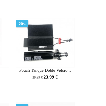
-20%
Pouch Tanque Doble Velcro...
Precio
Precio
23,99 €
29,99 €
base