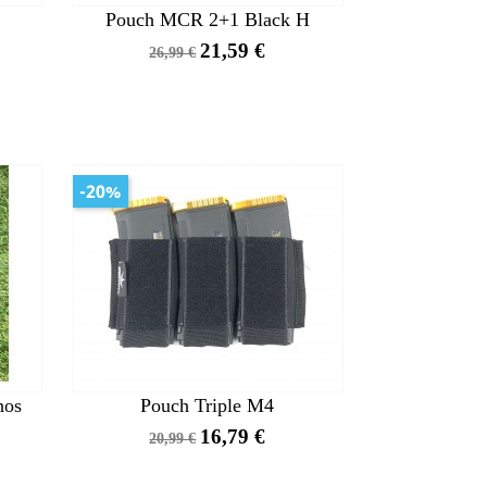
Pouch MCR 2+1 Black H
Precio
Precio
21,59 €
26,99 €
base
-20%
hos
Pouch Triple M4
Precio
Precio
16,79 €
20,99 €
base