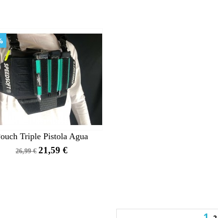
%
ouch Triple Pistola Agua
Precio
Precio
21,59 €
26,99 €
base
1