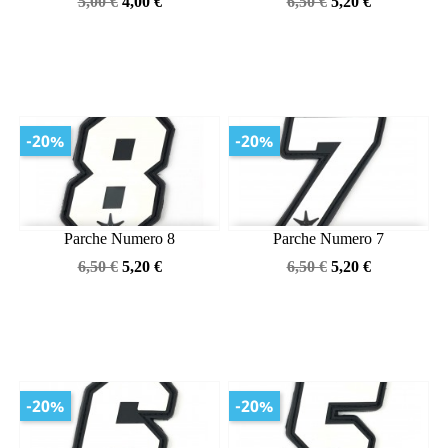
Precio
Precio
Precio
Precio
5,00 €
4,00 €
6,50 €
5,20 €
base
base
-20%
-20%
Parche Numero 8
Parche Numero 7
Precio
Precio
Precio
Precio
6,50 €
5,20 €
6,50 €
5,20 €
base
base
-20%
-20%