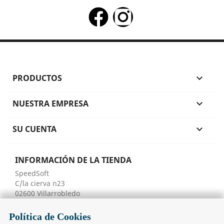
PRODUCTOS

NUESTRA EMPRESA

SU CUENTA

INFORMACIÓN DE LA TIENDA
SpeedSoft
C/la cierva n23
02600 Villarrobledo
Spain
Albacete
Polí­tica de Cookies
Envíenos un correo electrónico: