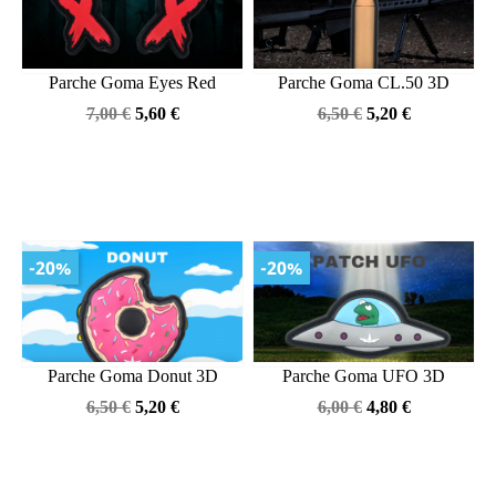
Parche Goma Eyes Red
Parche Goma CL.50 3D
Precio
Precio
Precio
Precio
7,00 €
5,60 €
6,50 €
5,20 €
base
base
-20%
-20%
Parche Goma Donut 3D
Parche Goma UFO 3D
Precio
Precio
Precio
Precio
6,50 €
5,20 €
6,00 €
4,80 €
base
base