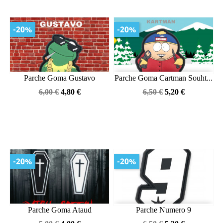
-20%
-20%
Parche Goma Gustavo
Parche Goma Cartman Souht...
Precio
Precio
Precio
Precio
6,00 €
4,80 €
6,50 €
5,20 €
base
base
-20%
-20%
Parche Goma Ataud
Parche Numero 9