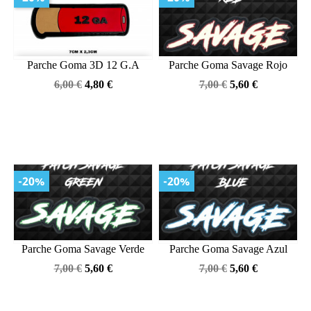
Parche Goma 3D 12 G.A
Parche Goma Savage Rojo
Precio
Precio
Precio
Precio
6,00 €
4,80 €
7,00 €
5,60 €
base
base
-20%
-20%
Parche Goma Savage Verde
Parche Goma Savage Azul
Precio
Precio
Precio
Precio
7,00 €
5,60 €
7,00 €
5,60 €
base
base