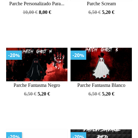
Parche Personalizado Para...
Parche Scream
Precio
Precio
Precio
Precio
10,00 €
8,00 €
6,50 €
5,20 €
base
base
-20%
-20%
Parche Fantasma Negro
Parche Fantasma Blanco
Precio
Precio
Precio
Precio
6,50 €
5,20 €
6,50 €
5,20 €
base
base
-20%
-20%