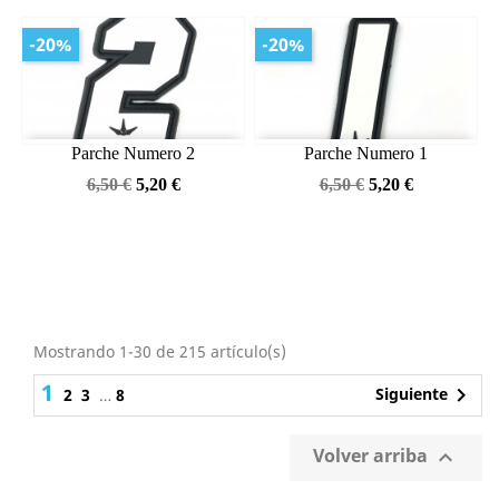
-20%
-20%
Parche Numero 2
Parche Numero 1
Precio
Precio
Precio
Precio
6,50 €
5,20 €
6,50 €
5,20 €
base
base
Mostrando 1-30 de 215 artículo(s)
1

Siguiente
2
3
…
8
Volver arriba
