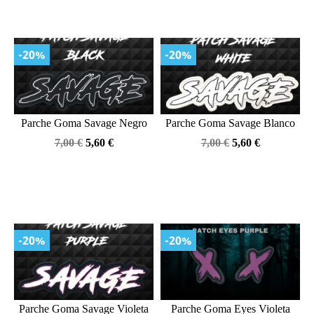
-20%
-20%
Parche Goma Savage Negro
Parche Goma Savage Blanco
Precio
Precio
Precio
Precio
7,00 €
5,60 €
7,00 €
5,60 €
base
base
-20%
-20%
Parche Goma Savage Violeta
Parche Goma Eyes Violeta