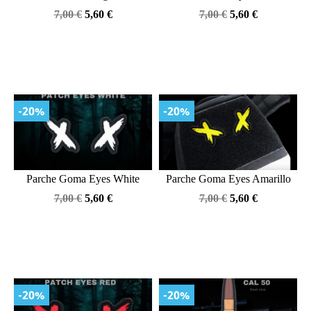
Precio
Precio
Precio
Precio
7,00 €
5,60 €
7,00 €
5,60 €
base
base
-20%
-20%
Parche Goma Eyes White
Parche Goma Eyes Amarillo
Precio
Precio
Precio
Precio
7,00 €
5,60 €
7,00 €
5,60 €
base
base
-20%
-20%