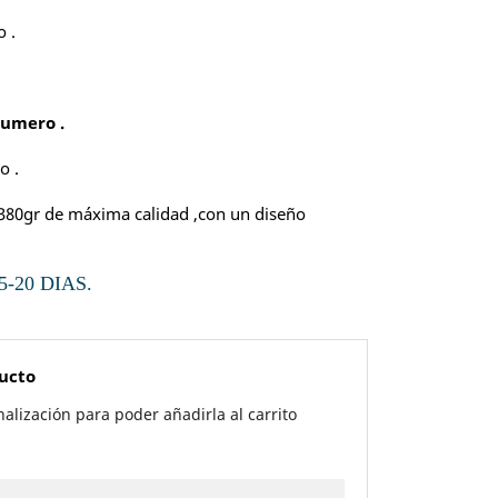
o .
numero .
o .
 380gr de máxima calidad ,con un diseño
-20 DIAS.
ducto
alización para poder añadirla al carrito