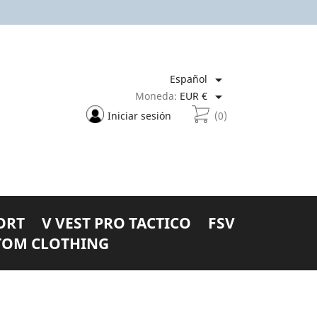

Español

Moneda:
EUR €
Iniciar sesión
(0)
ORT
V VEST PRO TACTICO
FSV
TOM CLOTHING