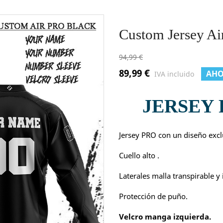
Custom Jersey A
94,99 €
89,99 €
AHO
IVA incluido
JERSEY
Jersey PRO con un diseño exc
Cuello alto .
Laterales malla transpirable 
Protección de puño.
Velcro manga izquierda.