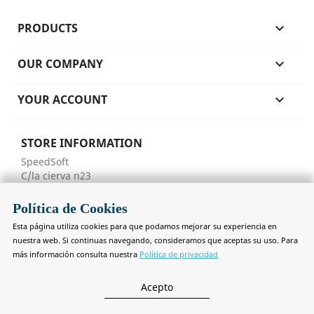
PRODUCTS

OUR COMPANY

YOUR ACCOUNT

STORE INFORMATION
SpeedSoft
C/la cierva n23
02600 Villarrobledo
Spain
Polí­tica de Cookies
Albacete
Esta página utiliza cookies para que podamos mejorar su experiencia en
Email us:
speedsoftstore@gmail.com
nuestra web. Si continuas navegando, consideramos que aceptas su uso. Para
más información consulta nuestra
Política de privacidad
Acepto
© 2026 - Diseño y desarrollado web