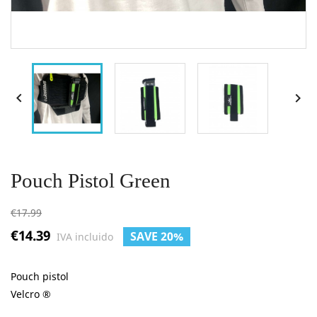


Pouch Pistol Green
€17.99
€14.39
SAVE 20%
IVA incluido
Pouch pistol
Velcro
®